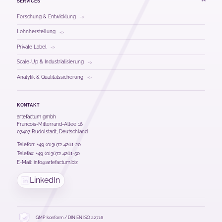
SERVICES
Forschung & Entwicklung
->
Lohnherstellung
->
Private Label
->
Scale-Up & Industrialisierung
->
Analytik & Qualitätssicherung
->
KONTAKT
artefactum gmbh
Francois-Mitterrand-Allee 16
07407 Rudolstadt, Deutschland
Telefon:
+49 (0)3672 4261-20
Telefax: +49 (0)3672 4261-50
E-Mail:
info@artefactum.biz
LinkedIn
GMP konform / DIN EN ISO 22716