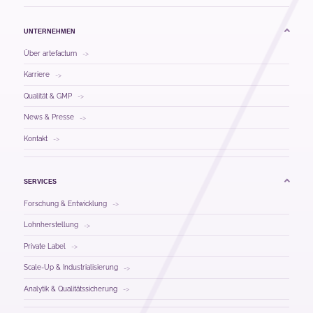
UNTERNEHMEN
Über artefactum
->
Karriere
->
Qualität & GMP
->
News & Presse
->
Kontakt
->
SERVICES
Forschung & Entwicklung
->
Lohnherstellung
->
Private Label
->
Scale-Up & Industrialisierung
->
Analytik & Qualitätssicherung
->